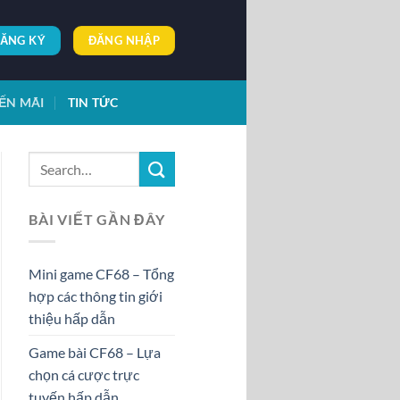
ĂNG KÝ
ĐĂNG NHẬP
ẾN MÃI
TIN TỨC
BÀI VIẾT GẦN ĐÂY
Mini game CF68 – Tổng
hợp các thông tin giới
thiệu hấp dẫn
Game bài CF68 – Lựa
chọn cá cược trực
tuyến hấp dẫn